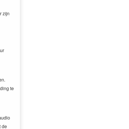
 zijn
uur
en.
ding te
audio
t de