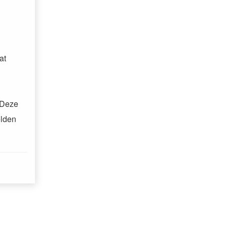
at
 Deze
elden