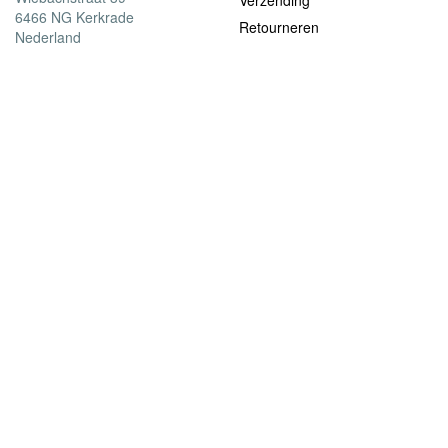
Verzending
6466 NG Kerkrade
Retourneren
Nederland
Garantie
Betaalmethoden
Contact
Over ons
Het bedrijf
Werken bij Alecto
PR & Media
Juridische informatie
Privacy policy
Algemene voorwaarden
Algemene voorwaarden
|
Privacy & Cookiebeleid
©2021 Alecto baby. All rights reserved.