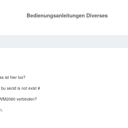
Bedienungsanleitungen Diverses
 ist hier los?
u secid is not exist #
 DVM2060 verbinden?
n.