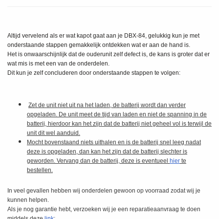
Altijd vervelend als er wat kapot gaat aan je DBX-84, gelukkig kun
je met
onderstaande stappen gemakkelijk ontdekken wat er aan de hand is.
Het is onwaarschijnlijk dat de ouderunit zelf defect is, de kans is groter dat er
wat mis is met een van de onderdelen.
Dit kun je
zelf concluderen door onderstaande stappen te volgen:
Zet de unit niet uit na het laden, de batterij wordt dan verder
opgeladen.
De unit meet de tijd van laden en niet de spanning in de
batterij, hierdoor kan het zijn dat de batterij niet geheel vol is terwijl de
unit dit wel aanduid.
Mocht bovenstaand niets uithalen en is de batterij snel leeg nadat
deze is opgeladen, dan kan het zijn dat de batterij slechter is
geworden. Vervang dan de batterij, deze is eventueel
hier
te
bestellen.
In veel gevallen hebben wij onderdelen gewoon op voorraad zodat wij je
kunnen helpen.
Als je nog garantie hebt, verzoeken wij je een reparatieaanvraag te doen
middels deze
link
: