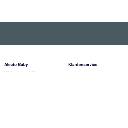
Alecto Baby
Klantenservice
Wiebachstraat 39
Verzending
6466 NG Kerkrade
Retourneren
Nederland
Garantie
Betaalmethoden
Contact
Over ons
Het bedrijf