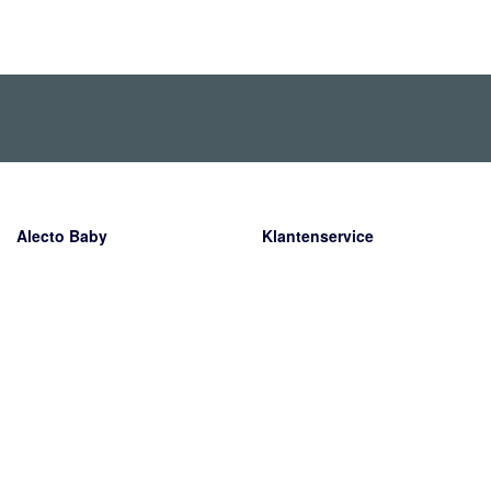
Alecto Baby
Klantenservice
Wiebachstraat 39
Verzending
6466 NG Kerkrade
Retourneren
Nederland
Garantie
Betaalmethoden
Contact
Over ons
Het bedrijf