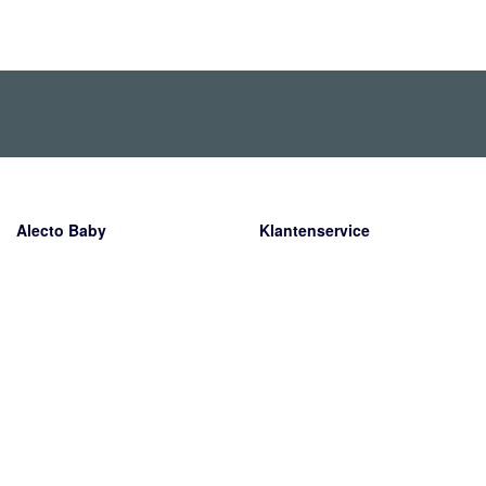
Alecto Baby
Klantenservice
Wiebachstraat 39
Verzending
6466 NG Kerkrade
Retourneren
Nederland
Garantie
Betaalmethoden
Contact
Over ons
Het bedrijf